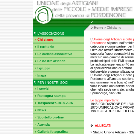
Home
> Chi siamo
L'ASSOCIAZIONE
L’
Unione degli Artigiani e delle
Chi siamo
Pordenone
si pone, nell'ambit
categoria e come partner per lo
Il territorio
Oltre alle attività strettament
categoria (rappresentatività na
Le cariche associative
mercato una gamma di servizi al
problemi tipici delle PMI operant
Le nostre aziende
La radicata esperienza (40 ann
di specializzazione di settore.
I gruppi
del servizio e personalizzazio
L’Unione degli Artigiani e dell
Inapa
Pordenone affianca e sostiene
esclusivamente artigiane) nell'
PER I NOSTRI SOCI
volta in volta con servizi special
I servizi
che nella sede centrale, anche
Spilimbergo, San Vito.
Rassegna stampa
Le tappe importanti:
Trasparenza 2018-2026
1945 FONDAZIONE DELL'U
1970 UNIFICAZIONE PROVI
News
1989 COSTRUZIONE DELLA 
Sportello on-line
Agenda
ALLEGATI
Galleria fotografica
»
Statuto Unione Artigiani
- 33