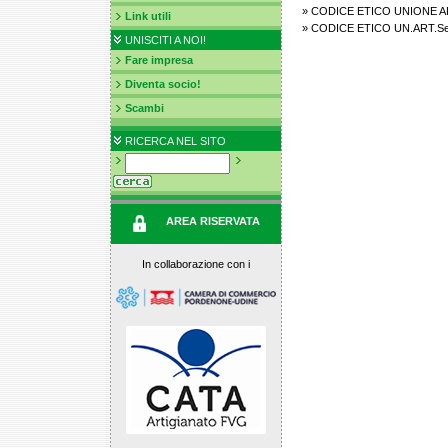
»
CODICE ETICO UNIONE A
Link utili
»
CODICE ETICO UN.ART.Serv
UNISCITI A NOI!
Fare impresa
Diventa socio!
Scambi
RICERCA NEL SITO
AREA RISERVATA
In collaborazione con i