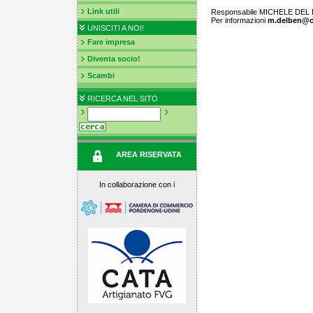
Link utili
Responsabile MICHELE DEL
Per informazioni
m.delben@co
UNISCITI A NOI!
Fare impresa
Diventa socio!
Scambi
RICERCA NEL SITO
AREA RISERVATA
In collaborazione con i