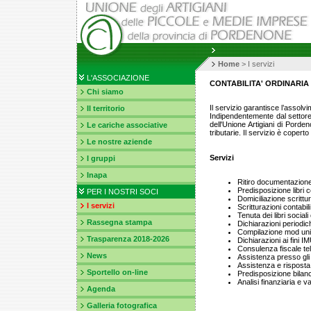
Home
>
I servizi
L'ASSOCIAZIONE
CONTABILITA' ORDINARIA
Chi siamo
Il servizio garantisce l’assolvim
Il territorio
Indipendentemente dal settore di
dell'Unione Artigiani di Porde
Le cariche associative
tributarie. Il servizio è copert
Le nostre aziende
Servizi
I gruppi
Inapa
Ritiro documentazione
Predisposizione libri c
PER I NOSTRI SOCI
Domiciliazione scrittur
I servizi
Scritturazioni contabili 
Tenuta dei libri sociali
Rassegna stampa
Dichiarazioni periodich
Compilazione mod unico
Trasparenza 2018-2026
Dichiarazioni ai fini I
Consulenza fiscale te
News
Assistenza presso gli 
Assistenza e risposta a
Sportello on-line
Predisposizione bilanci
Analisi finanziaria e v
Agenda
Galleria fotografica