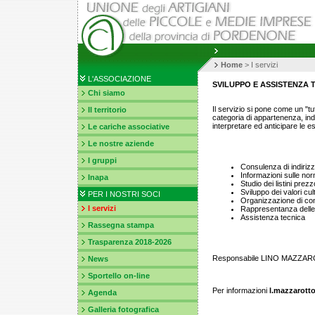
Home
>
I servizi
L'ASSOCIAZIONE
SVILUPPO E ASSISTENZA 
Chi siamo
Il servizio si pone come un "tut
Il territorio
categoria di appartenenza, indir
interpretare ed anticipare le e
Le cariche associative
Le nostre aziende
I gruppi
Consulenza di indirizzo
Informazioni sulle nor
Inapa
Studio dei listini prezzo
Sviluppo dei valori cult
PER I NOSTRI SOCI
Organizzazione di conv
I servizi
Rappresentanza delle c
Assistenza tecnica
Rassegna stampa
Trasparenza 2018-2026
Responsabile LINO MAZZA
News
Sportello on-line
Per informazioni
l.mazzarott
Agenda
Galleria fotografica