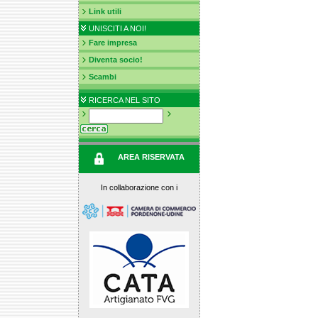
Link utili
UNISCITI A NOI!
Fare impresa
Diventa socio!
Scambi
RICERCA NEL SITO
AREA RISERVATA
In collaborazione con i