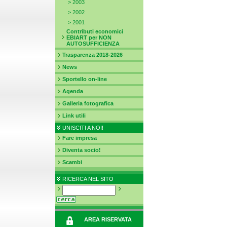
>
2003
>
2002
>
2001
Contributi economici
EBIART per NON
AUTOSUFFICIENZA
Trasparenza 2018-2026
News
Sportello on-line
Agenda
Galleria fotografica
Link utili
UNISCITI A NOI!
Fare impresa
Diventa socio!
Scambi
RICERCA NEL SITO
AREA RISERVATA