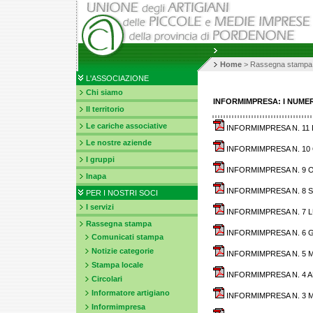
Home
>
Rassegna stampa
L'ASSOCIAZIONE
Chi siamo
INFORMIMPRESA: I NUMER
Il territorio
Le cariche associative
INFORMIMPRESA N. 11 
Le nostre aziende
INFORMIMPRESA N. 10 
I gruppi
INFORMIMPRESA N. 9 O
Inapa
INFORMIMPRESA N. 8 S
PER I NOSTRI SOCI
I servizi
INFORMIMPRESA N. 7 L
Rassegna stampa
INFORMIMPRESA N. 6 G
Comunicati stampa
Notizie categorie
INFORMIMPRESA N. 5 M
Stampa locale
INFORMIMPRESA N. 4 AP
Circolari
Informatore artigiano
INFORMIMPRESA N. 3 M
Informimpresa