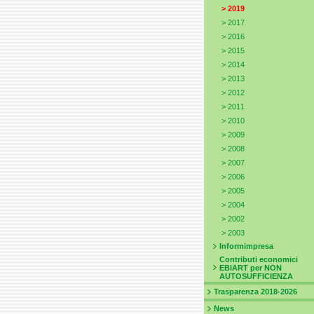
>
2019
>
2017
>
2016
>
2015
>
2014
>
2013
>
2012
>
2011
>
2010
>
2009
>
2008
>
2007
>
2006
>
2005
>
2004
>
2002
>
2003
Informimpresa
Contributi economici
EBIART per NON
AUTOSUFFICIENZA
Trasparenza 2018-2026
News