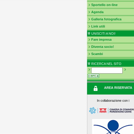
Sportello on-line
Agenda
Galleria fotografica
Link utili
UNISCITI A NOI!
Fare impresa
Diventa socio!
Scambi
RICERCA NEL SITO
AREA RISERVATA
In collaborazione con i